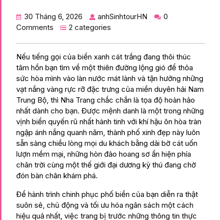
30 Tháng 6, 2026
anhSinhtourHN
0
Comments
2 categories
Nếu tiếng gọi của biển xanh cát trắng đang thôi thúc
tâm hồn bạn tìm về một thiên đường lộng gió để thỏa
sức hòa mình vào làn nước mát lành và tận hưởng những
vạt nắng vàng rực rỡ đặc trưng của miền duyên hải Nam
Trung Bộ, thì Nha Trang chắc chắn là tọa độ hoàn hảo
nhất dành cho bạn. Được mệnh danh là một trong những
vịnh biển quyến rũ nhất hành tinh với khí hậu ôn hòa tràn
ngập ánh nắng quanh năm, thành phố xinh đẹp này luôn
sẵn sàng chiều lòng mọi du khách bằng dải bờ cát uốn
lượn mềm mại, những hòn đảo hoang sơ ẩn hiện phía
chân trời cùng một thế giới đại dương kỳ thú đang chờ
đón bàn chân khám phá.
Để hành trình chinh phục phố biển của bạn diễn ra thật
suôn sẻ, chủ động và tối ưu hóa ngân sách một cách
hiệu quả nhất, việc trang bị trước những thông tin thực