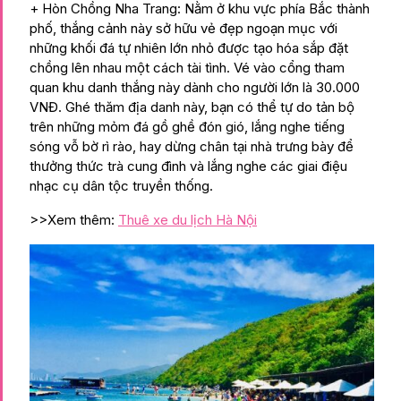
+ Hòn Chồng Nha Trang: Nằm ở khu vực phía Bắc thành
phố, thắng cảnh này sở hữu vẻ đẹp ngoạn mục với
những khối đá tự nhiên lớn nhỏ được tạo hóa sắp đặt
chồng lên nhau một cách tài tình. Vé vào cổng tham
quan khu danh thắng này dành cho người lớn là 30.000
VNĐ. Ghé thăm địa danh này, bạn có thể tự do tản bộ
trên những mỏm đá gồ ghề đón gió, lắng nghe tiếng
sóng vỗ bờ rì rào, hay dừng chân tại nhà trưng bày để
thưởng thức trà cung đình và lắng nghe các giai điệu
nhạc cụ dân tộc truyền thống.
>>Xem thêm:
Thuê xe du lịch Hà Nội