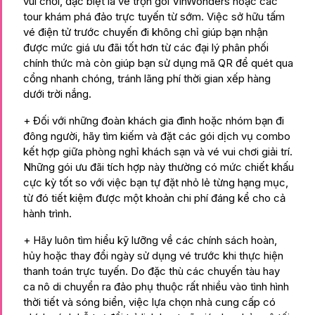
vui chơi, đặc biệt là vé trọn gói VinWonders hoặc các
tour khám phá đảo trực tuyến từ sớm. Việc sở hữu tấm
vé điện tử trước chuyến đi không chỉ giúp bạn nhận
được mức giá ưu đãi tốt hơn từ các đại lý phân phối
chính thức mà còn giúp bạn sử dụng mã QR để quét qua
cổng nhanh chóng, tránh lãng phí thời gian xếp hàng
dưới trời nắng.
+ Đối với những đoàn khách gia đình hoặc nhóm bạn đi
đông người, hãy tìm kiếm và đặt các gói dịch vụ combo
kết hợp giữa phòng nghỉ khách sạn và vé vui chơi giải trí.
Những gói ưu đãi tích hợp này thường có mức chiết khấu
cực kỳ tốt so với việc bạn tự đặt nhỏ lẻ từng hạng mục,
từ đó tiết kiệm được một khoản chi phí đáng kể cho cả
hành trình.
+ Hãy luôn tìm hiểu kỹ lưỡng về các chính sách hoàn,
hủy hoặc thay đổi ngày sử dụng vé trước khi thực hiện
thanh toán trực tuyến. Do đặc thù các chuyến tàu hay
ca nô di chuyển ra đảo phụ thuộc rất nhiều vào tình hình
thời tiết và sóng biển, việc lựa chọn nhà cung cấp có