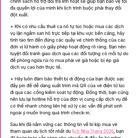
chính sách hỗ trợ đổi trả linh hoạt sẽ giúp bạn bảo vệ tối
đa quyền lợi của mình khi lịch trình buộc phải thay đổi
đột xuất.
+ Khi có nhu cầu thuê ca nô tự túc hoặc mua các dịch
vụ lặn ngắm san hô trực tiếp tại khu vực bến cảng, hãy
tỉnh táo tìm đến đúng các quầy vé chính thống của các
đơn vị lữ hành có giấy phép hoạt động rõ ràng. Bạn nên
tuyệt đối tránh giao dịch qua các đối tượng cò mồi tự do
để phòng ngừa rủi ro mua phải vé giả hoặc bị ép giá
dịch vụ cao hơn thực tế.
+ Hãy luôn đảm bảo thiết bị di động của bạn được sạc
đầy pin để dễ dàng xuất trình mã QR của vé điện tử lúc
đi qua các cổng kiểm soát tự động. Đồng thời, bạn cũng
nên lưu lại hotline hỗ trợ của đơn vị cung cấp dịch vụ để
có thể nhanh chóng liên hệ xử lý các vấn đề phát sinh
ngoài ý muốn trong quá trình check-in.
Sau khi đã nắm vững các thông tin về bí kíp mua vé
tham quan du lịch tốt nhất du
lịch Nha Trang 2026
, bạn
đã hoàn toàn sẵn sàng cho chuyến đi đầy ắp kỷ niệm.