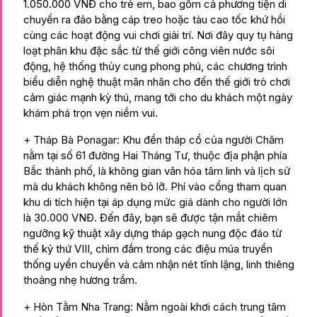
1.050.000 VNĐ cho trẻ em, bao gồm cả phương tiện di
chuyển ra đảo bằng cáp treo hoặc tàu cao tốc khứ hồi
cùng các hoạt động vui chơi giải trí. Nơi đây quy tụ hàng
loạt phân khu đặc sắc từ thế giới công viên nước sôi
động, hệ thống thủy cung phong phú, các chương trình
biểu diễn nghệ thuật mãn nhãn cho đến thế giới trò chơi
cảm giác mạnh kỳ thú, mang tới cho du khách một ngày
khám phá trọn vẹn niềm vui.
+ Tháp Bà Ponagar: Khu đền tháp cổ của người Chăm
nằm tại số 61 đường Hai Tháng Tư, thuộc địa phận phía
Bắc thành phố, là không gian văn hóa tâm linh và lịch sử
mà du khách không nên bỏ lỡ. Phí vào cổng tham quan
khu di tích hiện tại áp dụng mức giá dành cho người lớn
là 30.000 VNĐ. Đến đây, bạn sẽ được tận mắt chiêm
ngưỡng kỹ thuật xây dựng tháp gạch nung độc đáo từ
thế kỷ thứ VIII, chìm đắm trong các điệu múa truyền
thống uyển chuyển và cảm nhận nét tĩnh lặng, linh thiêng
thoảng nhẹ hương trầm.
+ Hòn Tằm Nha Trang: Nằm ngoài khơi cách trung tâm