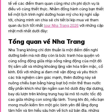
tế về các điểm tham quan cũng như chi phí dịch vụ là
điều vô cùng thiết thực. Nhằm đồng hành cùng bạn thiết
kế một lịch trình nghỉ dưỡng hoàn mỹ cho kỳ nghỉ sắp
tới, chúng mình xin chia sẻ chi tiết bí kíp mua vé tham
quan du lịch tốt nhất
tour Nha Trang 2026
với những cập
nhật mới nhất dưới đây:
Tổng quan về Nha Trang
Nha Trang không chỉ đơn thuần là một điểm đến nghỉ
dưỡng biển mà nơi đây còn là bức tranh hòa quyện vô
cùng sống động giữa nhịp sống năng động của một đô
thị sầm uất và những khoảng lặng văn hóa trầm mặc, cổ
kính. Đối với những ai đam mê vận động và yêu thích
các trải nghiệm cảm giác mạnh, thiên đường này sẽ
nuông chiều bạn bằng hàng loạt bộ môn thể thao nước
đầy phấn khích như lặn ngắm san hô dưới đáy đại dương,
bay dù lượn trên không trung hay lái mô tô nước tốc độ
cao giữa những con sóng lấp lánh. Trong khi đó, nếu bạn
mong muốn kiếm tìm một góc bình yên để lắng đọng
tâm hồn và tìm hiểu sâu hơn về lịch sử bản địa, những