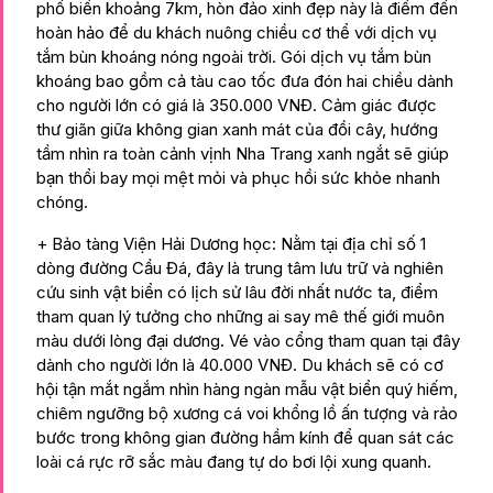
phố biển khoảng 7km, hòn đảo xinh đẹp này là điểm đến
hoàn hảo để du khách nuông chiều cơ thể với dịch vụ
tắm bùn khoáng nóng ngoài trời. Gói dịch vụ tắm bùn
khoáng bao gồm cả tàu cao tốc đưa đón hai chiều dành
cho người lớn có giá là 350.000 VNĐ. Cảm giác được
thư giãn giữa không gian xanh mát của đồi cây, hướng
tầm nhìn ra toàn cảnh vịnh Nha Trang xanh ngắt sẽ giúp
bạn thổi bay mọi mệt mỏi và phục hồi sức khỏe nhanh
chóng.
+ Bảo tàng Viện Hải Dương học: Nằm tại địa chỉ số 1
dòng đường Cầu Đá, đây là trung tâm lưu trữ và nghiên
cứu sinh vật biển có lịch sử lâu đời nhất nước ta, điểm
tham quan lý tưởng cho những ai say mê thế giới muôn
màu dưới lòng đại dương. Vé vào cổng tham quan tại đây
dành cho người lớn là 40.000 VNĐ. Du khách sẽ có cơ
hội tận mắt ngắm nhìn hàng ngàn mẫu vật biển quý hiếm,
chiêm ngưỡng bộ xương cá voi khổng lồ ấn tượng và rảo
bước trong không gian đường hầm kính để quan sát các
loài cá rực rỡ sắc màu đang tự do bơi lội xung quanh.