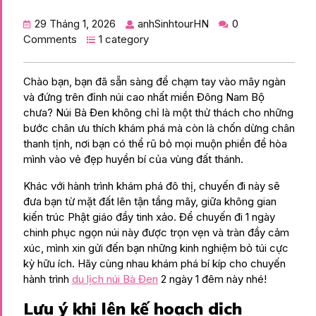
29 Tháng 1, 2026
anhSinhtourHN
0
Comments
1 category
Chào bạn, bạn đã sẵn sàng để chạm tay vào mây ngàn
và đứng trên đỉnh núi cao nhất miền Đông Nam Bộ
chưa? Núi Bà Đen không chỉ là một thử thách cho những
bước chân ưu thích khám phá mà còn là chốn dừng chân
thanh tịnh, nơi bạn có thể rũ bỏ mọi muộn phiền để hòa
mình vào vẻ đẹp huyền bí của vùng đất thánh.
Khác với hành trình khám phá đô thị, chuyến đi này sẽ
đưa bạn từ mặt đất lên tận tầng mây, giữa không gian
kiến trúc Phật giáo đầy tinh xảo. Để chuyến đi 1 ngày
chinh phục ngọn núi này được trọn vẹn và tràn đầy cảm
xúc, mình xin gửi đến bạn những kinh nghiệm bỏ túi cực
kỳ hữu ích. Hãy cùng nhau khám phá bí kíp cho chuyến
hành trình
du lịch núi Bà Đen
2 ngày 1 đêm này nhé!
Lưu ý khi lên kế hoạch dịch