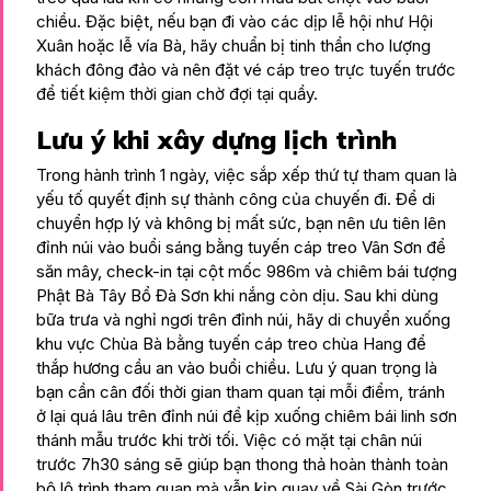
chiều. Đặc biệt, nếu bạn đi vào các dịp lễ hội như Hội
Xuân hoặc lễ vía Bà, hãy chuẩn bị tinh thần cho lượng
khách đông đảo và nên đặt vé cáp treo trực tuyến trước
để tiết kiệm thời gian chờ đợi tại quầy.
Lưu ý khi xây dựng lịch trình
Trong hành trình 1 ngày, việc sắp xếp thứ tự tham quan là
yếu tố quyết định sự thành công của chuyến đi. Để di
chuyển hợp lý và không bị mất sức, bạn nên ưu tiên lên
đỉnh núi vào buổi sáng bằng tuyến cáp treo Vân Sơn để
săn mây, check-in tại cột mốc 986m và chiêm bái tượng
Phật Bà Tây Bổ Đà Sơn khi nắng còn dịu. Sau khi dùng
bữa trưa và nghỉ ngơi trên đỉnh núi, hãy di chuyển xuống
khu vực Chùa Bà bằng tuyến cáp treo chùa Hang để
thắp hương cầu an vào buổi chiều. Lưu ý quan trọng là
bạn cần cân đối thời gian tham quan tại mỗi điểm, tránh
ở lại quá lâu trên đỉnh núi để kịp xuống chiêm bái linh sơn
thánh mẫu trước khi trời tối. Việc có mặt tại chân núi
trước 7h30 sáng sẽ giúp bạn thong thả hoàn thành toàn
bộ lộ trình tham quan mà vẫn kịp quay về Sài Gòn trước