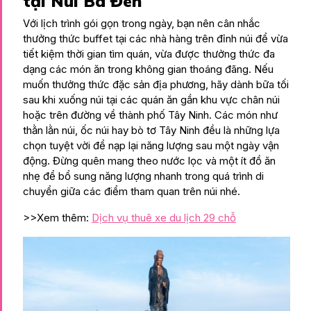
tại Núi Bà Đen
Với lịch trình gói gọn trong ngày, bạn nên cân nhắc
thưởng thức buffet tại các nhà hàng trên đỉnh núi để vừa
tiết kiệm thời gian tìm quán, vừa được thưởng thức đa
dạng các món ăn trong không gian thoáng đãng. Nếu
muốn thưởng thức đặc sản địa phương, hãy dành bữa tối
sau khi xuống núi tại các quán ăn gần khu vực chân núi
hoặc trên đường về thành phố Tây Ninh. Các món như
thằn lằn núi, ốc núi hay bò tơ Tây Ninh đều là những lựa
chọn tuyệt vời để nạp lại năng lượng sau một ngày vận
động. Đừng quên mang theo nước lọc và một ít đồ ăn
nhẹ để bổ sung năng lượng nhanh trong quá trình di
chuyển giữa các điểm tham quan trên núi nhé.
>>Xem thêm:
Dịch vụ thuê xe du lịch 29 chỗ