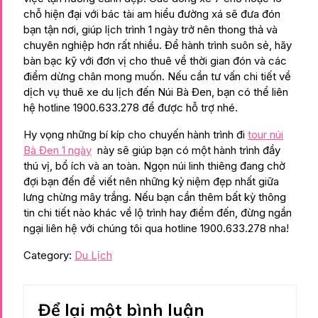
chỗ hiện đại với bác tài am hiểu đường xá sẽ đưa đón
bạn tận nơi, giúp lịch trình 1 ngày trở nên thong thả và
chuyên nghiệp hơn rất nhiều. Để hành trình suôn sẻ, hãy
bàn bạc kỹ với đơn vị cho thuê về thời gian đón và các
điểm dừng chân mong muốn. Nếu cần tư vấn chi tiết về
dịch vụ thuê xe du lịch đến Núi Bà Đen, bạn có thể liên
hệ hotline 1900.633.278 để được hỗ trợ nhé.
Hy vọng những bí kíp cho chuyến hành trình đi
tour núi
Bà Đen 1 ngày
này sẽ giúp bạn có một hành trình đầy
thú vị, bổ ích và an toàn. Ngọn núi linh thiêng đang chờ
đợi bạn đến để viết nên những kỷ niệm đẹp nhất giữa
lưng chừng mây trắng. Nếu bạn cần thêm bất kỳ thông
tin chi tiết nào khác về lộ trình hay điểm đến, đừng ngần
ngại liên hệ với chúng tôi qua hotline 1900.633.278 nha!
Category:
Du Lịch
Để lại một bình luận