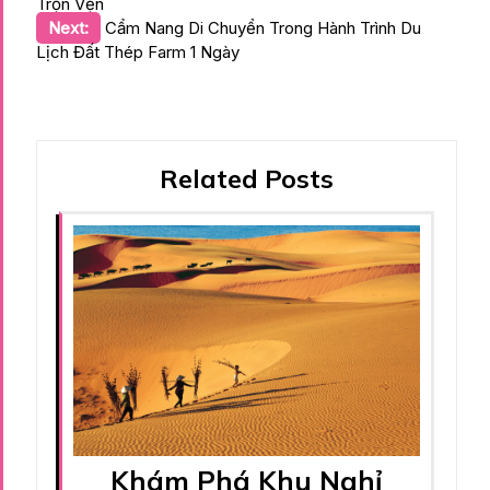
Trọn Vẹn
hướng
Next:
Cẩm Nang Di Chuyển Trong Hành Trình Du
bài
Lịch Đất Thép Farm 1 Ngày
viết
Related Posts
Khám Phá Khu Nghỉ