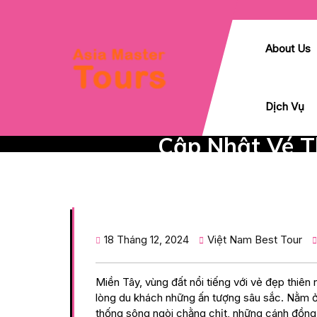
Skip
to
content
About Us
Dịch Vụ
Cập Nhật Vé T
18 Tháng 12, 2024
Việt Nam Best Tour
Miền Tây, vùng đất nổi tiếng với vẻ đẹp thiên 
lòng du khách những ấn tượng sâu sắc. Nằm ở
thống sông ngòi chằng chịt, những cánh đồng