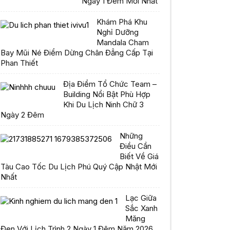
Ngày 1 Đêm Mới Nhất
Khám Phá Khu
Nghỉ Dưỡng
Mandala Cham
Bay Mũi Né Điểm Dừng Chân Đẳng Cấp Tại
Phan Thiết
Địa Điểm Tổ Chức Team –
Building Nổi Bật Phù Hợp
Khi Du Lịch Ninh Chữ 3
Ngày 2 Đêm
Những
Điều Cần
Biết Về Giá
Tàu Cao Tốc Du Lịch Phú Quý Cập Nhật Mới
Nhất
Lạc Giữa
Sắc Xanh
Măng
Đen Với Lịch Trình 2 Ngày 1 Đêm Năm 2026