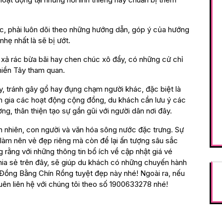
ớc, phải luôn dõi theo những hướng dẫn, góp ý của hướng
nhẹ nhất là sẽ bị ướt.
h xả rác bừa bãi hay chen chúc xô đẩy, có những cử chỉ
miền Tây tham quan.
y, tránh gây gổ hay đụng chạm người khác, đặc biệt là
 gia các hoạt động cộng đồng, du khách cần lưu ý các
g, thân thiện tạo sự gần gũi với người dân nơi đây.
ên nhiên, con người và văn hóa sông nước đặc trưng. Sự
 làm nên vẻ đẹp riêng mà còn để lại ấn tượng sâu sắc
 rằng với những thông tin bổ ích về cập nhật giá vé
hia sẻ trên đây, sẽ giúp du khách có những chuyến hành
g Đồng Bằng Chín Rồng tuyệt đẹp này nhé! Ngoài ra, nếu
ên liên hệ với chúng tôi theo số 1900633278 nhé!