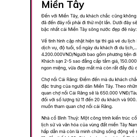
Miền Tây
Đến với Miền Tây, du khách chắc cũng không t
đã đến đây rồi phải đi thử một lần. Dưới đây sẽ
bậc nhất cái Miền Tây sông nước đẹp đẽ này:
Về tình hình cập nhật hiện tại thì giá vé du l
dịch vụ, độ tuổi, số ngày du khách đi du lịch,
4.200.000VND/Người bao gồm phương tiện đi l
Khách sạn 2-5 sao đẳng cấp tầm giá, 150.00
ngon miệng, vừa đẹp mắt mà còn rất đầy đủ d
Chợ nổi Cái Răng: Điểm đến mà du khách chắc
đặc trưng của người dân Miền Tây. Theo những
quan chợ nổi Cái Răng sẽ là 650.000 VNĐ/Tàu
đối với số lượng từ 11 đến 20 du khách và 90
muốn tham quan chợ nổi cái Răng.
Nhà cổ Bình Thuỷ: Một công trình kiến trúc cổ
lịch sử và văn hóa của vùng đất miền Tây Na
hấp dẫn mà còn là minh chứng sống động về s