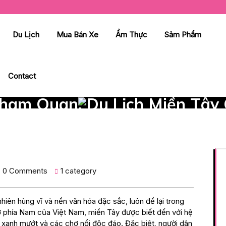
Du Lịch
Mua Bán Xe
Ẩm Thực
Sảm Phẩm
Contact
ham Quan, Du Lịch Miền Tây
0 Comments
1 category
nhiên hùng vĩ và nền văn hóa đặc sắc, luôn để lại trong
 phía Nam của Việt Nam, miền Tây được biết đến với hệ
 xanh mướt và các chợ nổi độc đáo. Đặc biệt, người dân