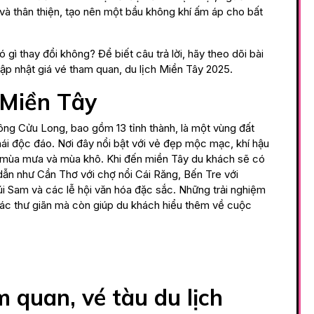
t và thân thiện, tạo nên một bầu không khí ấm áp cho bất
 gì thay đổi không? Để biết câu trả lời, hãy theo dõi bài
cập nhật giá vé tham quan, du lịch Miền Tây 2025.
ề Miền Tây
ng Cửu Long, bao gồm 13 tỉnh thành, là một vùng đất
thái độc đáo. Nơi đây nổi bật với vẻ đẹp mộc mạc, khí hậu
là mùa mưa và mùa khô. Khi đến miền Tây du khách sẽ có
dẫn như Cần Thơ với chợ nổi Cái Răng, Bến Tre với
i Sam và các lễ hội văn hóa đặc sắc. Những trải nghiệm
giác thư giãn mà còn giúp du khách hiểu thêm về cuộc
 quan, vé tàu du lịch