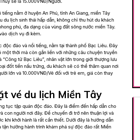
h Thuỷ sẽ là 15.000VNĐ/Người.
 tiếng nằm ở huyện An Phú, tỉnh An Giang, miền Tây
du lịch sinh thái hấp dẫn, không chỉ thu hút du khách
 phong phú, đa dạng của vùng đất sông nước miền Tây.
vào dịch vụ đi kèm.
c độc đáo và nổi tiếng, nằm tại thành phố Bạc Liêu. Đây
ó một thời mà còn gắn liền với những câu chuyện truyền
 “Công tử Bạc Liêu”, nhân vật lớn trong giới thượng lưu
oại đốt tiền nấu trứng, du khách sẽ có thể thăm quan nơi
ười lớn và 10.000VNĐ/Vé đối với trẻ em, giá còn thay
t vé du lịch Miền Tây
ng tục tập quán độc đáo. Đây là điểm đến hấp dẫn cho
 con người nơi đây. Để chuyến đi trở nên thuận lợi và
ớc khi khởi hành là rất cần thiết. Dưới đây là hướng dẫn
và tận hưởng hành trình khám phá sự độc đáo rất Miền