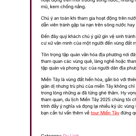
mũ, kem chống nắng.
Chú ý an toàn khi tham gia hoạt động trên nư
dẫn viên tránh gặp tai nạn trên sông nước hay 
Đến đây quý khách chú ý giữ gìn vệ sinh trán
cư xử văn minh của một người đến vùng đất 
Tôn trọng tập quán văn hóa địa phương nơi đâ
tham quan các vùng quê, làng nghề hoặc tham
tập quán và phong tục của người dân địa phươn
Miền Tây là vùng đất hiền hòa, gắn bó với thi
giản dị nhưng trù phú của miền Tây không chỉ
trong lòng những ai đã từng ghé thăm. Hy vọng
tham quan, du lịch Miền Tây 2025 chúng tôi c
trình đầy ý nghĩa và đọng lại nhiều ký ức vùn
bạn cần tư vấn thêm về
tour Miền Tây
đừng qu
Category:
Du Lịch