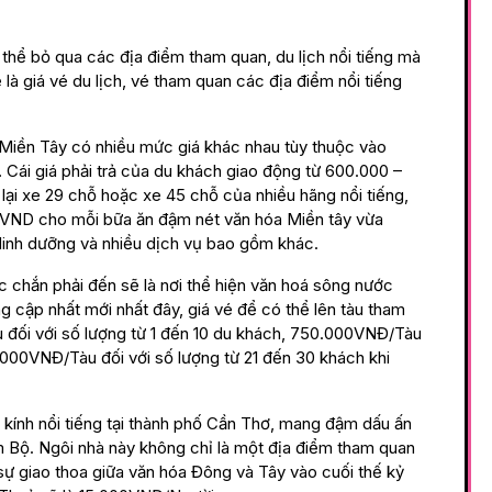
hể bỏ qua các địa điểm tham quan, du lịch nổi tiếng mà
 là giá vé du lịch, vé tham quan các địa điểm nổi tiếng
ịch Miền Tây có nhiều mức giá khác nhau tùy thuộc vào
… Cái giá phải trả của du khách giao động từ 600.000 –
ại xe 29 chỗ hoặc xe 45 chỗ của nhiều hãng nổi tiếng,
0VND cho mỗi bữa ăn đậm nét văn hóa Miền tây vừa
inh dưỡng và nhiều dịch vụ bao gồm khác.
 chắn phải đến sẽ là nơi thể hiện văn hoá sông nước
 cập nhất mới nhất đây, giá vé để có thể lên tàu tham
 đối với số lượng từ 1 đến 10 du khách, 750.000VNĐ/Tàu
0.000VNĐ/Tàu đối với số lượng từ 21 đến 30 khách khi
 kính nổi tiếng tại thành phố Cần Thơ, mang đậm dấu ấn
m Bộ. Ngôi nhà này không chỉ là một địa điểm tham quan
ự giao thoa giữa văn hóa Đông và Tây vào cuối thế kỷ