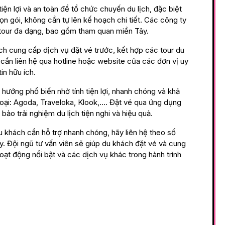
tiện lợi và an toàn để tổ chức chuyến du lịch, đặc biệt
ọn gói, không cần tự lên kế hoạch chi tiết. Các công ty
h tour đa dạng, bao gồm tham quan miền Tây.
 lịch cung cấp dịch vụ đặt vé trước, kết hợp các tour du
 cần liên hệ qua hotline hoặc website của các đơn vị uy
in hữu ích.
hướng phổ biến nhờ tính tiện lợi, nhanh chóng và khả
hoại: Agoda, Traveloka, Klook,…. Đặt vé qua ứng dụng
bảo trải nghiệm du lịch tiện nghi và hiệu quả.
du khách cần hỗ trợ nhanh chóng, hãy liên hệ theo số
y. Đội ngũ tư vấn viên sẽ giúp du khách đặt vé và cung
oạt động nổi bật và các dịch vụ khác trong hành trình