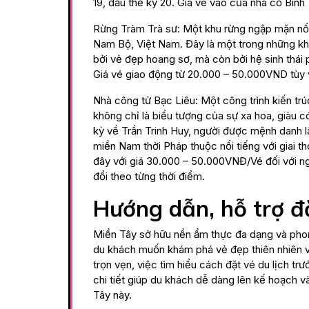
19, đầu thế kỷ 20. Giá vé vào của nhà cổ Bìn
Rừng Tràm Trà sư: Một khu rừng ngập mặn nổi
Nam Bộ, Việt Nam. Đây là một trong những khu 
bởi vẻ đẹp hoang sơ, mà còn bởi hệ sinh thái
Giá vé giao động từ 20.000 – 50.000VND tùy 
Nhà công tử Bạc Liêu: Một công trình kiến trú
không chỉ là biểu tượng của sự xa hoa, giàu c
kỳ về Trần Trinh Huy, người được mệnh danh là
miền Nam thời Pháp thuộc nổi tiếng với giai th
đây với giá 30.000 – 50.000VNĐ/Vé đối với ng
đổi theo từng thời điểm.
Hướng dẫn, hỗ trợ đặ
Miền Tây sở hữu nền ẩm thực đa dạng và pho
du khách muốn khám phá vẻ đẹp thiên nhiên và
trọn vẹn, việc tìm hiểu cách đặt vé du lịch trư
chi tiết giúp du khách dễ dàng lên kế hoạch 
Tây này.