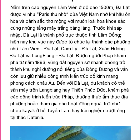
Nằm trên cao nguyên Lâm Viên ở độ cao 1500m, Đà Lạt
được ví như “Paris thu nhỏ” của Việt Nam nhờ khí hậu ôn
hòa và cảnh sắc thơ mộng với muôn loài hoa khoe sắc
cùng những tầng mây trắng bảng lảng. Trước khi sáp
nhập, Đà Lạt là thành phố trực thuộc tỉnh Lâm Đồng;
hiện nay khu vực này được tổ chức lại thành các phường
như Lâm Viên – Đà Lạt, Cam Ly – Đà Lạt, Xuân Hương –
Đà Lạt và LangBiang – Đà Lạt. Được người Pháp khám
phá từ năm 1893, vùng đất nguyên sơ nhanh chóng trở
thành khu nghỉ dưỡng nổi tiếng của Đông Dương và vẫn
còn lưu giữ nhiều công trình kiến trúc cổ kính mang
phong cách châu Âu. Đến với Đà Lạt, du khách có thể
săn mây trên Langbiang hay Thiên Phúc Đức, khám phá
các công trình kiến trúc Pháp, thưởng thức ẩm thực địa
phương hoặc tham gia các hoạt động ngoài trời như
chèo kayak ở hồ Tuyền Lâm hay trải nghiệm trượt ống
tại thác Datanla.