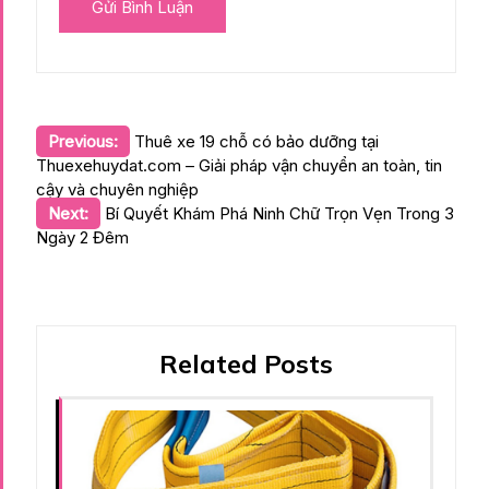
Điều
Previous:
Thuê xe 19 chỗ có bảo dưỡng tại
Thuexehuydat.com – Giải pháp vận chuyển an toàn, tin
hướng
cậy và chuyên nghiệp
bài
Next:
Bí Quyết Khám Phá Ninh Chữ Trọn Vẹn Trong 3
viết
Ngày 2 Đêm
Related Posts