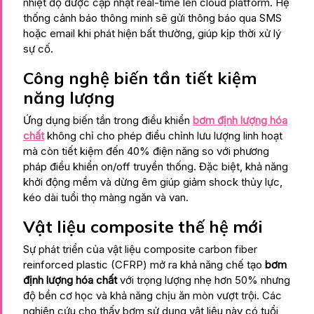
nhiệt độ được cập nhật real-time lên cloud platform. Hệ
thống cảnh báo thông minh sẽ gửi thông báo qua SMS
hoặc email khi phát hiện bất thường, giúp kịp thời xử lý
sự cố.
Công nghệ biến tần tiết kiệm
năng lượng
Ứng dụng biến tần trong điều khiển
bơm định lượng hóa
chất
không chỉ cho phép điều chỉnh lưu lượng linh hoạt
mà còn tiết kiệm đến 40% điện năng so với phương
pháp điều khiển on/off truyền thống. Đặc biệt, khả năng
khởi động mềm và dừng êm giúp giảm shock thủy lực,
kéo dài tuổi thọ màng ngăn và van.
Vật liệu composite thế hệ mới
Sự phát triển của vật liệu composite carbon fiber
reinforced plastic (CFRP) mở ra khả năng chế tạo
bơm
định lượng hóa chất
với trọng lượng nhẹ hơn 50% nhưng
độ bền cơ học và khả năng chịu ăn mòn vượt trội. Các
nghiên cứu cho thấy bơm sử dụng vật liệu này có tuổi