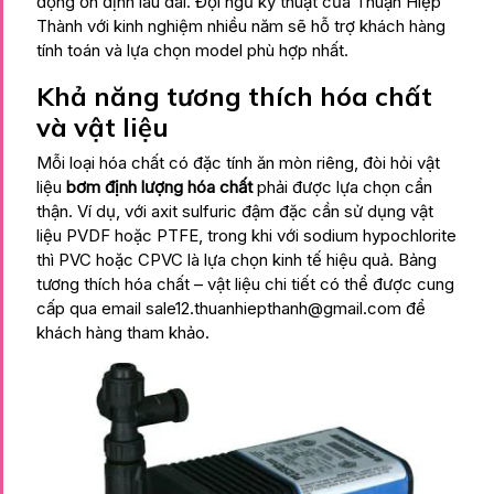
động ổn định lâu dài. Đội ngũ kỹ thuật của Thuận Hiệp
Thành với kinh nghiệm nhiều năm sẽ hỗ trợ khách hàng
tính toán và lựa chọn model phù hợp nhất.
Khả năng tương thích hóa chất
và vật liệu
Mỗi loại hóa chất có đặc tính ăn mòn riêng, đòi hỏi vật
liệu
bơm định lượng hóa chất
phải được lựa chọn cẩn
thận. Ví dụ, với axit sulfuric đậm đặc cần sử dụng vật
liệu PVDF hoặc PTFE, trong khi với sodium hypochlorite
thì PVC hoặc CPVC là lựa chọn kinh tế hiệu quả. Bảng
tương thích hóa chất – vật liệu chi tiết có thể được cung
cấp qua email
sale12.thuanhiepthanh@gmail.com
để
khách hàng tham khảo.