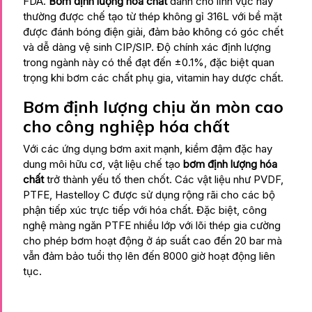
FDA.
Bơm định lượng hóa chất
dành cho lĩnh vực này
thường được chế tạo từ thép không gỉ 316L với bề mặt
được đánh bóng điện giải, đảm bảo không có góc chết
và dễ dàng vệ sinh CIP/SIP. Độ chính xác định lượng
trong ngành này có thể đạt đến ±0.1%, đặc biệt quan
trọng khi bơm các chất phụ gia, vitamin hay dược chất.
Bơm định lượng chịu ăn mòn cao
cho công nghiệp hóa chất
Với các ứng dụng bơm axit mạnh, kiềm đậm đặc hay
dung môi hữu cơ, vật liệu chế tạo
bơm định lượng hóa
chất
trở thành yếu tố then chốt. Các vật liệu như PVDF,
PTFE, Hastelloy C được sử dụng rộng rãi cho các bộ
phận tiếp xúc trực tiếp với hóa chất. Đặc biệt, công
nghệ màng ngăn PTFE nhiều lớp với lõi thép gia cường
cho phép bơm hoạt động ở áp suất cao đến 20 bar mà
vẫn đảm bảo tuổi thọ lên đến 8000 giờ hoạt động liên
tục.