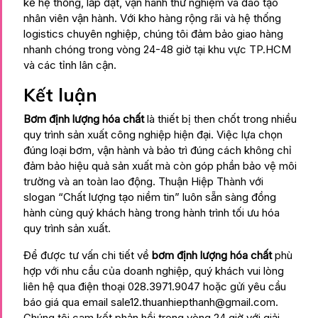
kế hệ thống, lắp đặt, vận hành thử nghiệm và đào tạo
nhân viên vận hành. Với kho hàng rộng rãi và hệ thống
logistics chuyên nghiệp, chúng tôi đảm bảo giao hàng
nhanh chóng trong vòng 24-48 giờ tại khu vực TP.HCM
và các tỉnh lân cận.
Kết luận
Bơm định lượng hóa chất
là thiết bị then chốt trong nhiều
quy trình sản xuất công nghiệp hiện đại. Việc lựa chọn
đúng loại bơm, vận hành và bảo trì đúng cách không chỉ
đảm bảo hiệu quả sản xuất mà còn góp phần bảo vệ môi
trường và an toàn lao động. Thuận Hiệp Thành với
slogan “Chất lượng tạo niềm tin” luôn sẵn sàng đồng
hành cùng quý khách hàng trong hành trình tối ưu hóa
quy trình sản xuất.
Để được tư vấn chi tiết về
bơm định lượng hóa chất
phù
hợp với nhu cầu của doanh nghiệp, quý khách vui lòng
liên hệ qua điện thoại 028.3971.9047 hoặc gửi yêu cầu
báo giá qua email
sale12.thuanhiepthanh@gmail.com
.
Chúng tôi cam kết phản hồi trong vòng 24 giờ với giải