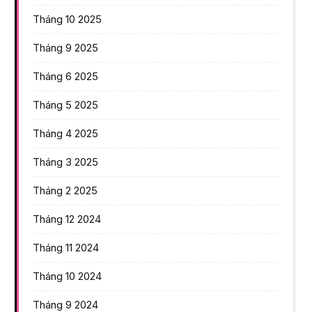
Tháng 10 2025
Tháng 9 2025
Tháng 6 2025
Tháng 5 2025
Tháng 4 2025
Tháng 3 2025
Tháng 2 2025
Tháng 12 2024
Tháng 11 2024
Tháng 10 2024
Tháng 9 2024