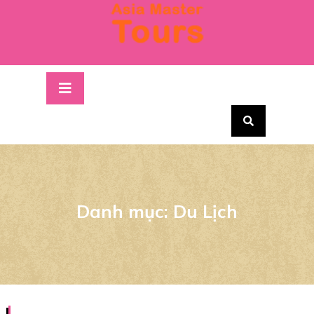
Skip
to
content
Open
Button
Danh mục:
Du Lịch