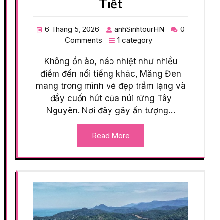
Tiết
6 Tháng 5, 2026
anhSinhtourHN
0
Comments
1 category
Không ồn ào, náo nhiệt như nhiều
điểm đến nổi tiếng khác, Măng Đen
mang trong mình vẻ đẹp trầm lặng và
đầy cuốn hút của núi rừng Tây
Nguyên. Nơi đây gây ấn tượng…
Read More