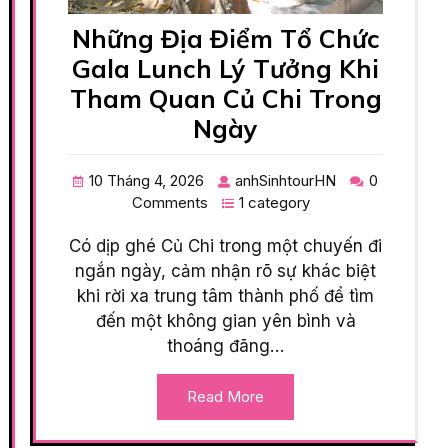
Những Địa Điểm Tổ Chức
Gala Lunch Lý Tưởng Khi
Tham Quan Củ Chi Trong
Ngày
10 Tháng 4, 2026
anhSinhtourHN
0
Comments
1 category
Có dịp ghé Củ Chi trong một chuyến đi
ngắn ngày, cảm nhận rõ sự khác biệt
khi rời xa trung tâm thành phố để tìm
đến một không gian yên bình và
thoáng đãng…
Read More