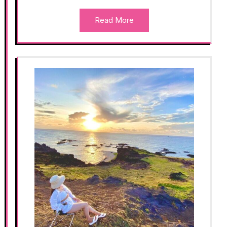
Read More