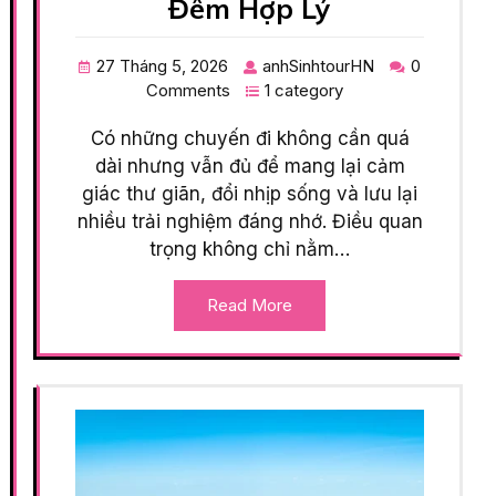
Đêm Hợp Lý
27 Tháng 5, 2026
anhSinhtourHN
0
Comments
1 category
Có những chuyến đi không cần quá
dài nhưng vẫn đủ để mang lại cảm
giác thư giãn, đổi nhịp sống và lưu lại
nhiều trải nghiệm đáng nhớ. Điều quan
trọng không chỉ nằm…
Read More