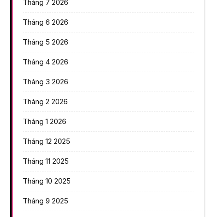
Tháng 7 2026
Tháng 6 2026
Tháng 5 2026
Tháng 4 2026
Tháng 3 2026
Tháng 2 2026
Tháng 1 2026
Tháng 12 2025
Tháng 11 2025
Tháng 10 2025
Tháng 9 2025