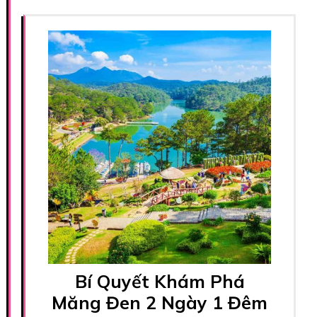
Bí Quyết Khám Phá
Măng Đen 2 Ngày 1 Đêm