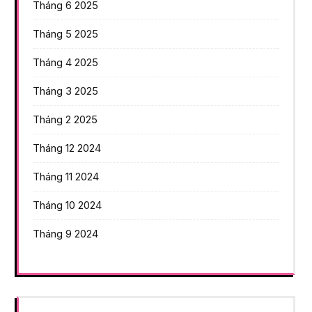
Tháng 6 2025
Tháng 5 2025
Tháng 4 2025
Tháng 3 2025
Tháng 2 2025
Tháng 12 2024
Tháng 11 2024
Tháng 10 2024
Tháng 9 2024