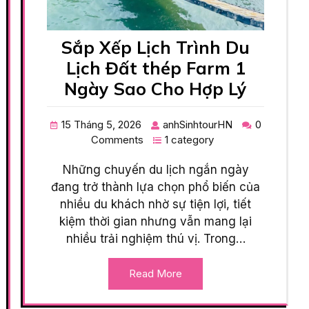
Sắp Xếp Lịch Trình Du
Lịch Đất thép Farm 1
Ngày Sao Cho Hợp Lý
15 Tháng 5, 2026
anhSinhtourHN
0
Comments
1 category
Những chuyến du lịch ngắn ngày
đang trở thành lựa chọn phổ biến của
nhiều du khách nhờ sự tiện lợi, tiết
kiệm thời gian nhưng vẫn mang lại
nhiều trải nghiệm thú vị. Trong…
Read More