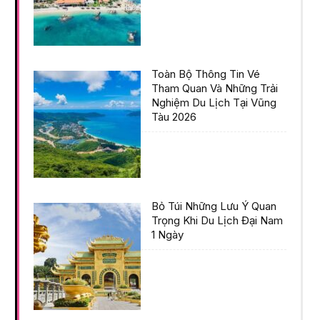
Toàn Bộ Thông Tin Vé
Tham Quan Và Những Trải
Nghiệm Du Lịch Tại Vũng
Tàu 2026
Bỏ Túi Những Lưu Ý Quan
Trọng Khi Du Lịch Đại Nam
1 Ngày