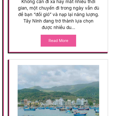
Không cần đi xa hay mất nhiều thời
gian, một chuyến đi trong ngày vẫn đủ
để bạn “đổi gió” và nạp lại năng lượng.
Tây Ninh đang trở thành lựa chọn
được nhiều du…
Read More