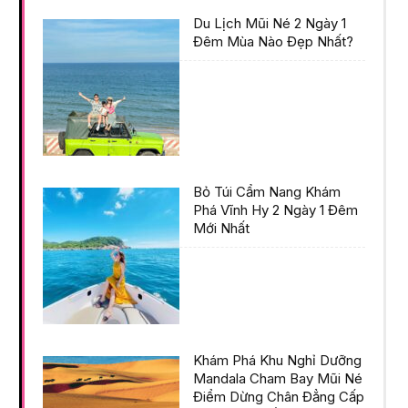
Du Lịch Mũi Né 2 Ngày 1
Đêm Mùa Nào Đẹp Nhất?
Bỏ Túi Cẩm Nang Khám
Phá Vĩnh Hy 2 Ngày 1 Đêm
Mới Nhất
Khám Phá Khu Nghỉ Dưỡng
Mandala Cham Bay Mũi Né
Điểm Dừng Chân Đẳng Cấp