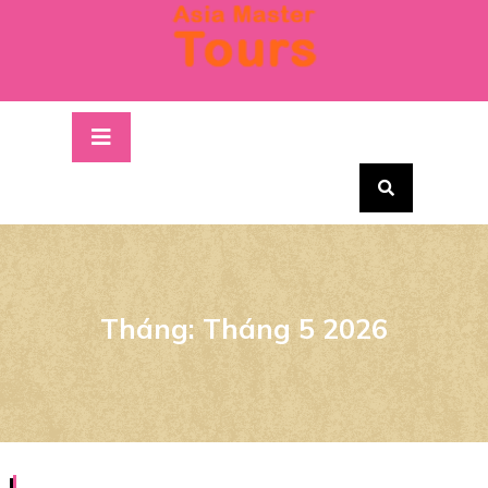
Skip
to
content
Open
Button
Tháng:
Tháng 5 2026